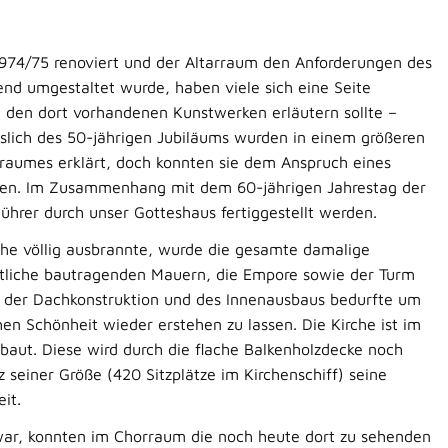
 1974/75 renoviert und der Altarraum den Anforderungen des
nd umgestaltet wurde, haben viele sich eine Seite
den dort vorhandenen Kunstwerken erläutern sollte –
sslich des 50-jährigen Jubiläums wurden in einem größeren
aumes erklärt, doch konnten sie dem Anspruch eines
rden. Im Zusammenhang mit dem 60-jährigen Jahrestag der
ührer durch unser Gotteshaus fertiggestellt werden.
che völlig ausbrannte, wurde die gesamte damalige
mtliche bautragenden Mauern, die Empore sowie der Turm
s der Dachkonstruktion und des Innenausbaus bedurfte um
hen Schönheit wieder erstehen zu lassen. Die Kirche ist im
rbaut. Diese wird durch die flache Balkenholzdecke noch
 seiner Größe (420 Sitzplätze im Kirchenschiff) seine
it.
war, konnten im Chorraum die noch heute dort zu sehenden