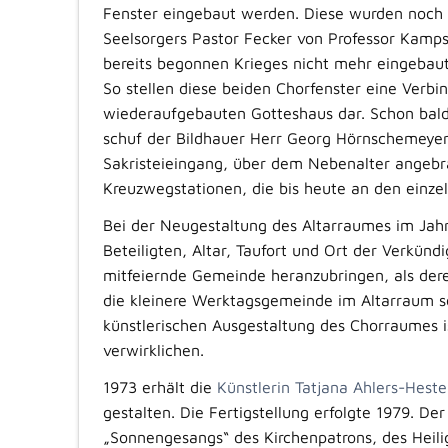
Fenster eingebaut werden. Diese wurden noch
Seelsorgers Pastor Fecker von Professor Kamps
bereits begonnen Krieges nicht mehr eingebaut
So stellen diese beiden Chorfenster eine Verb
wiederaufgebauten Gotteshaus dar. Schon bald
schuf der Bildhauer Herr Georg Hörnschemeyer
Sakristeieingang, über dem Nebenalter angebrac
Kreuzwegstationen, die bis heute an den einz
Bei der Neugestaltung des Altarraumes im Jahre
Beteiligten, Altar, Taufort und Ort der Verkün
mitfeiernde Gemeinde heranzubringen, als deren
die kleinere Werktagsgemeinde im Altarraum s
künstlerischen Ausgestaltung des Chorraumes i
verwirklichen.
1973 erhält die
Künstlerin Tatjana Ahlers-Hest
gestalten. Die Fertigstellung erfolgte 1979. Der
„Sonnengesangs“ des Kirchenpatrons, des Heilig