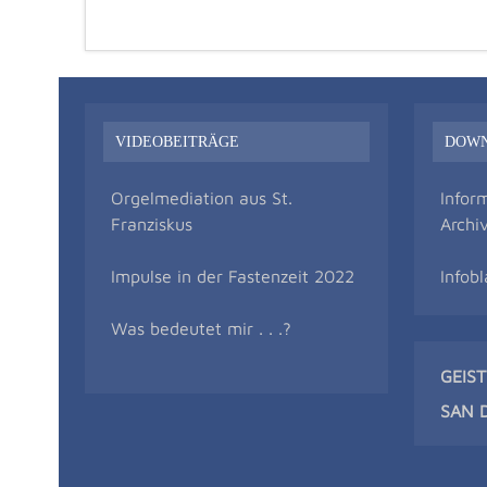
VIDEOBEITRÄGE
DOW
Orgelmediation aus St.
Infor
Franziskus
Archi
Impulse in der Fastenzeit 2022
Infobl
Was bedeutet mir . . .?
GEIS
SAN 