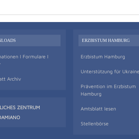
NLOADS
ERZBISTUM HAMBURG
mationen I Formulare I
Erzbistum Hamburg
v
Unterstützung für Ukrain
att Archiv
Prävention im Erzbistum
Hamburg
TLICHES ZENTRUM
Amtsblatt lesen
DAMIAN
O
Stellenbörse