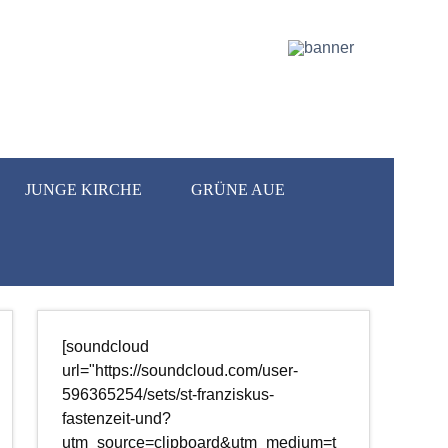
JUNGE KIRCHE
GRÜNE AUE
[soundcloud
url="https://soundcloud.com/user-
596365254/sets/st-franziskus-
fastenzeit-und?
utm_source=clipboard&utm_medium=t