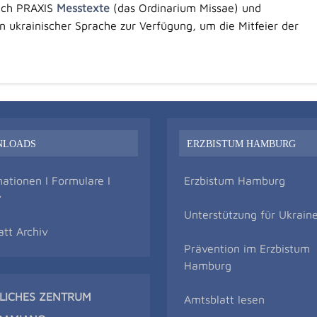
eich PRAXIS
Messtexte
(das Ordinarium Missae) und
 ukrainischer Sprache zur Verfügung, um die Mitfeier der
NLOADS
ERZBISTUM HAMBURG
mationen I Formulare I
Erzbistum Hamburg
v
Unterstützung für Ukrain
att Archiv
Prävention im Erzbistum
Hamburg
TLICHES ZENTRUM
Amtsblatt lesen