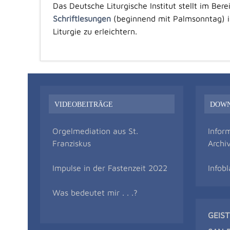
Das Deutsche Liturgische Institut stellt im Ber
Schriftlesungen
(beginnend mit Palmsonntag) in
Liturgie zu erleichtern.
VIDEOBEITRÄGE
DOW
Orgelmediation aus St.
Infor
Franziskus
Archi
Impulse in der Fastenzeit 2022
Infobl
Was bedeutet mir . . .?
GEIS