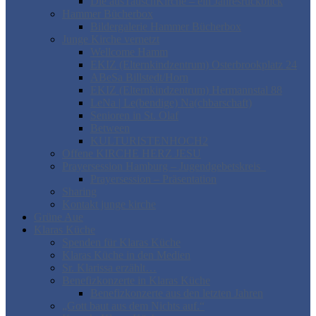
Die ausTauschKirche – ein Jahresrückblick
Hammer Bücherbox
Bildergalerie Hammer Bücherbox
Junge Kirche vernetzt
Wellcome Hamm
EKIZ (Elternkindzentrum) Osterbrookplatz 24
ABeSa Billstedt/Horn
EKIZ (Elternkindzentrum) Hermannstal 88
LeNa | Le(bendige) Na(chbarschaft)
Senioren in St. Olaf
Between
KULTURISTENHOCH2
Offene KIRCHE HERZ JESU
Prayersession Hamburg – Jugendgebetskreis
Prayersession – Präsentation
Sharing
Kontakt junge kirche
Grüne Aue
Klaras Küche
Spenden für Klaras Küche
Klaras Küche in den Medien
Sr. Klarissa erzählt…
Benefizkonzerte in Klaras Küche
Benefizkonzerte aus den letzten Jahren
„Gott baut aus dem Nichts auf.“