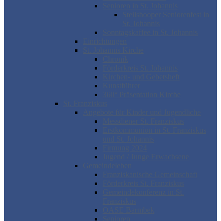
Senioren in St. Johannis
Steilshooper Seniorenfest in
St. Johannis
Sonntagskaffee in St. Johannis
Einrichtungen
St. Johannis Kirche
Chronik
Förderkreis St. Johannis
Kirchen- und Gebetsheft
Kunstführer
360° Präsentation Kirche
St. Franziskus
Angebote für Kinder und Jugendliche
Messdiener St. Franziskus
Erstkommunion in St. Franziskus
und St. Johannis
Firmung 2024
Jugend / Junge Erwachsene
Gemeindeleben
Franziskanische Gemeinschaft
Förderkreis St. Franziskus
Gemeindekonferenz in St.
Franziskus
OASE Barmbek
Senioren