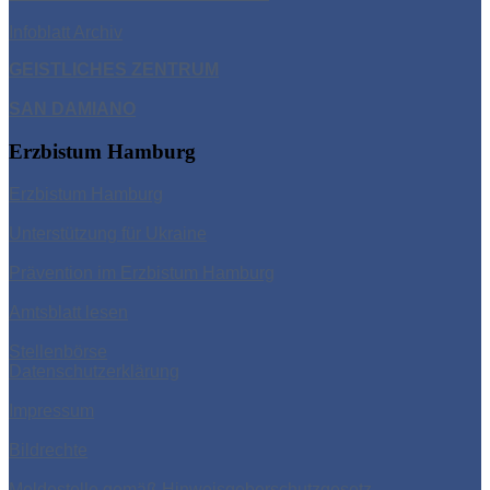
Infoblatt Archiv
GEISTLICHES ZENTRUM
SAN DAMIAN
O
Erzbistum Hamburg
Erzbistum Hamburg
Unterstützung für Ukraine
Prävention im Erzbistum Hamburg
Amtsblatt lesen
Stellenbörse
Datenschutzerklärung
Impressum
Bildrechte
Meldestelle gemäß Hinweisgeberschutzgesetz