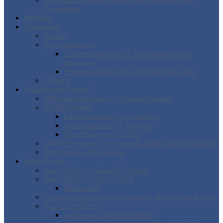
Gemeinden
Infoblatt
Sakramente
Taufen
Erstkommunion
Erstkommunion in St. Franziskus und St.
Johannis
Erstkommunion in St. Olaf und Herz Jesu
Firmung
Diakonische Pastoral
Hilfsmöglichkeiten und Ansprechpartner
Kleiderkammer
Kleiderkammer St. Franziskus
Kleiderkammer St. Johannis
Kleiderkammer St. Olaf
Offene Beratung für Frauen, Familien und Schwangere
Sprechstunde Sr. Klarissa
Junge Kirche
Junge Kirche – Aktuelle Termine
Junge Kirche – Wer wir sind
Mitmachen
Ökumenische Online Exerzitien in der Fastenzeit 2026
AusTauschKirche
AusTauschKirche in Bildern