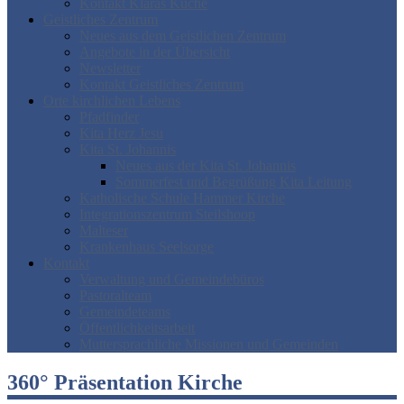
Kontakt Klaras Küche
Geistliches Zentrum
Neues aus dem Geistlichen Zentrum
Angebote in der Übersicht
Newsletter
Kontakt Geistliches Zentrum
Orte kirchlichen Lebens
Pfadfinder
Kita Herz Jesu
Kita St. Johannis
Neues aus der Kita St. Johannis
Sommerfest und Begrüßung Kita Leitung
Katholische Schule Hammer Kirche
Integrationszentrum Steilshoop
Malteser
Krankenhaus Seelsorge
Kontakt
Verwaltung und Gemeindebüros
Pastoralteam
Gemeindeteams
Öffentlichkeitsarbeit
Muttersprachliche Missionen und Gemeinden
360° Präsentation Kirche