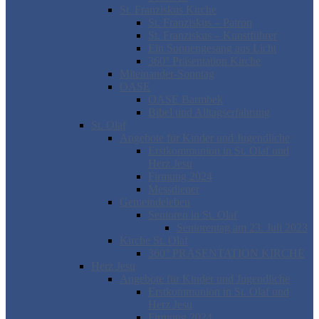
St. Franziskus Kirche
St. Franziskus – Patron
St. Franziskus – Kunstführer
Ein Sonnengesang aus Licht
360° Präsentation Kirche
Miteinander-Sonntag
OASE
OASE Barmbek
Bibel und Alltagserfahrung
St. Olaf
Angebote für Kinder und Jugendliche
Erstkommunion in St. Olaf und
Herz Jesu
Firmung 2024
Messdiener
Gemeindeleben
Senioren in St. Olaf
Seniorentag am 23. Juli 2023
Kirche St. Olaf
360° PRÄSENTATION KIRCHE
Herz Jesu
Angebote für Kinder und Jugendliche
Erstkommunion in St. Olaf und
Herz Jesu
Firmung 2024