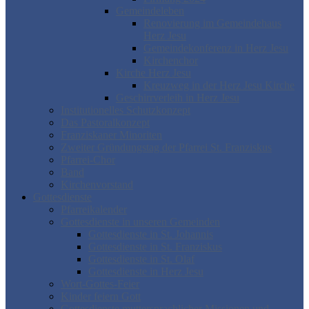
Gemeindeleben
Renovierung im Gemeindehaus
Herz Jesu
Gemeindekonferenz in Herz Jesu
Kirchenchor
Kirche Herz Jesu
Kreuzweg in der Herz Jesu Kirche
Geschirrverleih in Herz Jesu
Institutionelles Schutzkonzept
Das Pastoralkonzept
Franziskaner Minoriten
Zweiter Gründungstag der Pfarrei St. Franziskus
Pfarrei-Chor
Band
Kirchenvorstand
Gottesdienste
Pfarreikalender
Gottesdienste in unseren Gemeinden
Gottesdienste in St. Johannis
Gottesdienste in St. Franziskus
Gottesdienste in St. Olaf
Gottesdienste in Herz Jesu
Wort-Gottes-Feier
Kinder feiern Gott
Gottesdienste muttersprachlicher Missionen und