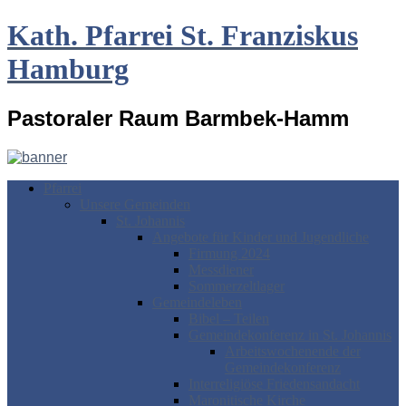
Kath. Pfarrei St. Franziskus
Hamburg
Pastoraler Raum Barmbek-Hamm
Pfarrei
Unsere Gemeinden
St. Johannis
Angebote für Kinder und Jugendliche
Firmung 2024
Messdiener
Sommerzeltlager
Gemeindeleben
Bibel – Teilen
Gemeindekonferenz in St. Johannis
Arbeitswochenende der
Gemeindekonferenz
Interreligiöse Friedensandacht
Maronitische Kirche