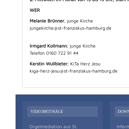
WER
Melanie Brünner
, junge Kirche
jungekirche@st-franziskus-hamburg.de
Irmgard Kollmann
; junge Kirche
Telefon 0160 722 91 44
Kerstin Wullbieter
; KiTa Herz Jesu
kiga-herz-jesu@st-franziskus-hamburg.de
VIDEOBEITRÄGE
DOW
Orgelmediation aus St.
Infor