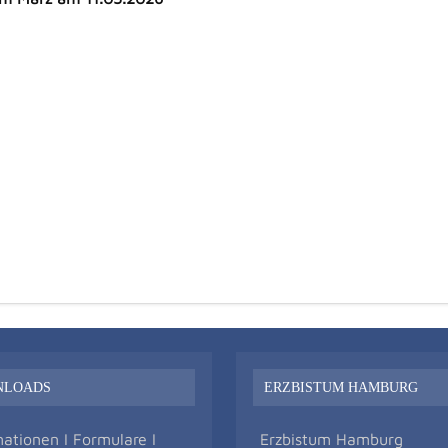
NLOADS
ERZBISTUM HAMBURG
mationen I Formulare I
Erzbistum Hamburg