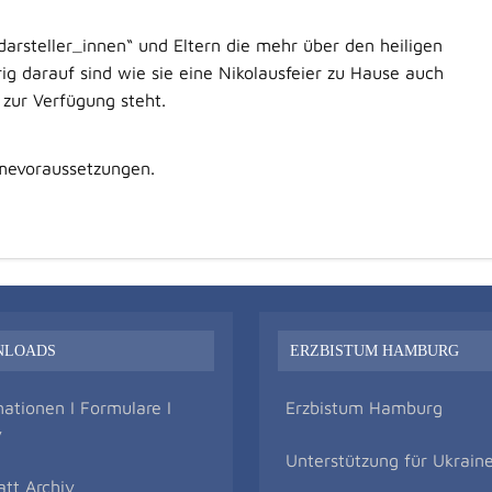
arsteller_innen“ und Eltern die mehr über den heiligen
g darauf sind wie sie eine Nikolausfeier zu Hause auch
t zur Verfügung steht.
hmevoraussetzungen.
NLOADS
ERZBISTUM HAMBURG
mationen I Formulare I
Erzbistum Hamburg
v
Unterstützung für Ukrain
att Archiv