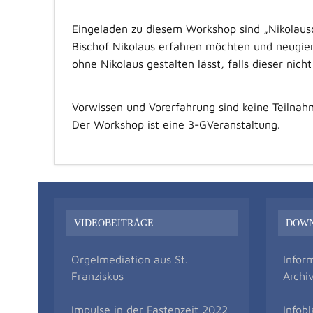
Eingeladen zu diesem Workshop sind „Nikolausd
Bischof Nikolaus erfahren möchten und neugieri
ohne Nikolaus gestalten lässt, falls dieser nich
Vorwissen und Vorerfahrung sind keine Teilna
Der Workshop ist eine 3-GVeranstaltung.
VIDEOBEITRÄGE
DOW
Orgelmediation aus St.
Infor
Franziskus
Archi
Impulse in der Fastenzeit 2022
Infobl