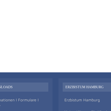
NLOADS
ERZBISTUM HAMBURG
mationen I Formulare I
Erzbistum Hamburg
v