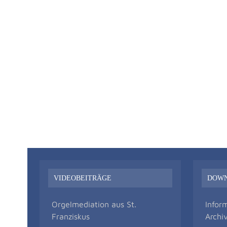
VIDEOBEITRÄGE
DOW
Orgelmediation aus St.
Infor
Franziskus
Archi