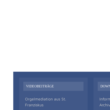
VIDEOBEITRÄGE
DOW
Orgelmediation aus St.
Infor
Franziskus
Archi