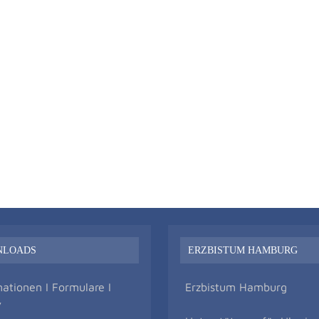
NLOADS
ERZBISTUM HAMBURG
mationen I Formulare I
Erzbistum Hamburg
v