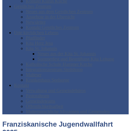
Kontakt Klaras Küche
Geistliches Zentrum
Neues aus dem Geistlichen Zentrum
Angebote in der Übersicht
Newsletter
Kontakt Geistliches Zentrum
Orte kirchlichen Lebens
Pfadfinder
Kita Herz Jesu
Kita St. Johannis
Neues aus der Kita St. Johannis
Sommerfest und Begrüßung Kita Leitung
Katholische Schule Hammer Kirche
Integrationszentrum Steilshoop
Malteser
Krankenhaus Seelsorge
Kontakt
Verwaltung und Gemeindebüros
Pastoralteam
Gemeindeteams
Öffentlichkeitsarbeit
Muttersprachliche Missionen und Gemeinden
Franziskanische Jugendwallfahrt