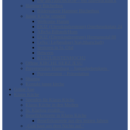
Die ausTauschKirche – ein Jahresrückblick
Hammer Bücherbox
Bildergalerie Hammer Bücherbox
Junge Kirche vernetzt
Wellcome Hamm
EKIZ (Elternkindzentrum) Osterbrookplatz 24
ABeSa Billstedt/Horn
EKIZ (Elternkindzentrum) Hermannstal 88
LeNa | Le(bendige) Na(chbarschaft)
Senioren in St. Olaf
Between
KULTURISTENHOCH2
Offene KIRCHE HERZ JESU
Prayersession Hamburg – Jugendgebetskreis
Prayersession – Präsentation
Sharing
Kontakt junge kirche
Grüne Aue
Klaras Küche
Spenden für Klaras Küche
Klaras Küche in den Medien
Sr. Klarissa erzählt…
Benefizkonzerte in Klaras Küche
Benefizkonzerte aus den letzten Jahren
„Gott baut aus dem Nichts auf.“