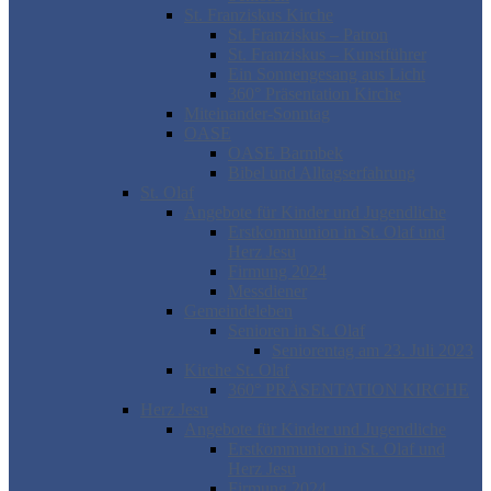
St. Franziskus Kirche
St. Franziskus – Patron
St. Franziskus – Kunstführer
Ein Sonnengesang aus Licht
360° Präsentation Kirche
Miteinander-Sonntag
OASE
OASE Barmbek
Bibel und Alltagserfahrung
St. Olaf
Angebote für Kinder und Jugendliche
Erstkommunion in St. Olaf und
Herz Jesu
Firmung 2024
Messdiener
Gemeindeleben
Senioren in St. Olaf
Seniorentag am 23. Juli 2023
Kirche St. Olaf
360° PRÄSENTATION KIRCHE
Herz Jesu
Angebote für Kinder und Jugendliche
Erstkommunion in St. Olaf und
Herz Jesu
Firmung 2024