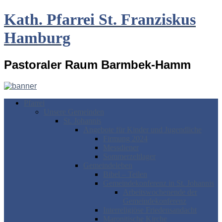
Kath. Pfarrei St. Franziskus
Hamburg
Pastoraler Raum Barmbek-Hamm
Pfarrei
Unsere Gemeinden
St. Johannis
Angebote für Kinder und Jugendliche
Firmung 2024
Messdiener
Sommerzeltlager
Gemeindeleben
Bibel – Teilen
Gemeindekonferenz in St. Johannis
Arbeitswochenende der
Gemeindekonferenz
Interreligiöse Friedensandacht
Maronitische Kirche