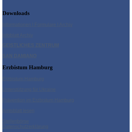
Downloads
Informationen I Formulare I Archiv
Infoblatt Archiv
GEISTLICHES ZENTRUM
SAN DAMIAN
O
Erzbistum Hamburg
Erzbistum Hamburg
Unterstützung für Ukraine
Prävention im Erzbistum Hamburg
Amtsblatt lesen
Stellenbörse
Datenschutzerklärung