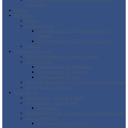
Gemeinden
Infoblatt
Sakramente
Taufen
Erstkommunion
Erstkommunion in St. Franziskus und St.
Johannis
Erstkommunion in St. Olaf und Herz Jesu
Firmung
Diakonische Pastoral
Hilfsmöglichkeiten und Ansprechpartner
Kleiderkammer
Kleiderkammer St. Franziskus
Kleiderkammer St. Johannis
Kleiderkammer St. Olaf
Offene Beratung für Frauen, Familien und Schwangere
Sprechstunde Sr. Klarissa
Junge Kirche
Junge Kirche – Aktuelle Termine
Junge Kirche – Wer wir sind
Mitmachen
Ökumenische Online Exerzitien in der Fastenzeit 2026
AusTauschKirche
AusTauschKirche in Bildern