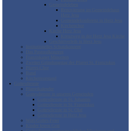
Gemeindeleben
Renovierung im Gemeindehaus
Herz Jesu
Gemeindekonferenz in Herz Jesu
Kirchenchor
Kirche Herz Jesu
Kreuzweg in der Herz Jesu Kirche
Geschirrverleih in Herz Jesu
Institutionelles Schutzkonzept
Das Pastoralkonzept
Franziskaner Minoriten
Zweiter Gründungstag der Pfarrei St. Franziskus
Pfarrei-Chor
Band
Kirchenvorstand
Gottesdienste
Pfarreikalender
Gottesdienste in unseren Gemeinden
Gottesdienste in St. Johannis
Gottesdienste in St. Franziskus
Gottesdienste in St. Olaf
Gottesdienste in Herz Jesu
Wort-Gottes-Feier
Kinder feiern Gott
Gottesdienste muttersprachlicher Missionen und