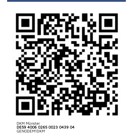
DKM Münster
DE59 4006 0265 0023 0439 04
GENODEM1DKM