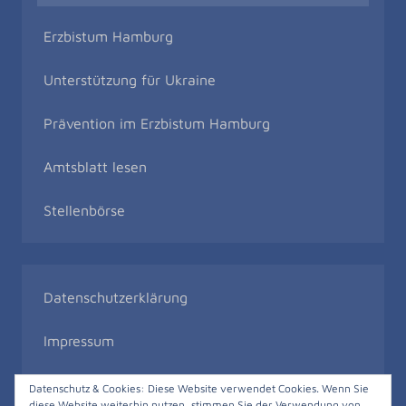
Erzbistum Hamburg
Unterstützung für Ukraine
Prävention im Erzbistum Hamburg
Amtsblatt lesen
Stellenbörse
Datenschutzerklärung
Impressum
Bildrechte
Datenschutz & Cookies: Diese Website verwendet Cookies. Wenn Sie
diese Website weiterhin nutzen, stimmen Sie der Verwendung von