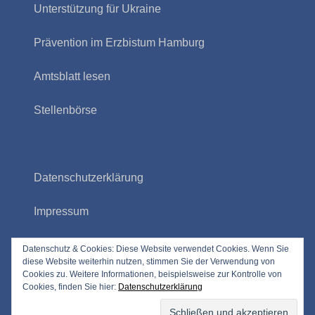
Unterstützung für Ukraine
Prävention im Erzbistum Hamburg
Amtsblatt lesen
Stellenbörse
Datenschutzerklärung
Impressum
Bildrechte
Datenschutz & Cookies: Diese Website verwendet Cookies. Wenn Sie
diese Website weiterhin nutzen, stimmen Sie der Verwendung von
Cookies zu. Weitere Informationen, beispielsweise zur Kontrolle von
Meldestelle gemäß Hinweisgeberschutzgesetz
Cookies, finden Sie hier:
Datenschutzerklärung