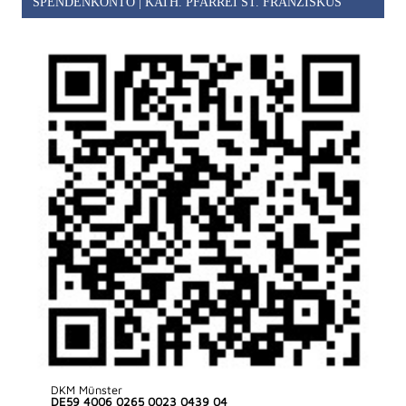
SPENDENKONTO | KATH. PFARREI ST. FRANZISKUS
DKM Münster
DE59 4006 0265 0023 0439 04