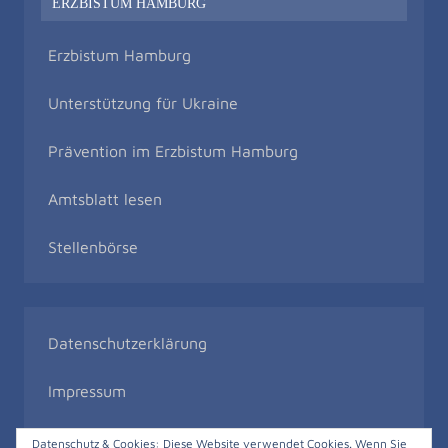
ERZBISTUM HAMBURG
Erzbistum Hamburg
Unterstützung für Ukraine
Prävention im Erzbistum Hamburg
Amtsblatt lesen
Stellenbörse
Datenschutzerklärung
Impressum
Bildrechte
Datenschutz & Cookies: Diese Website verwendet Cookies. Wenn Sie