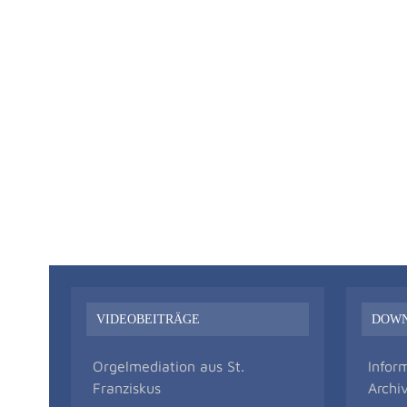
VIDEOBEITRÄGE
DOW
Orgelmediation aus St.
Infor
Franziskus
Archi