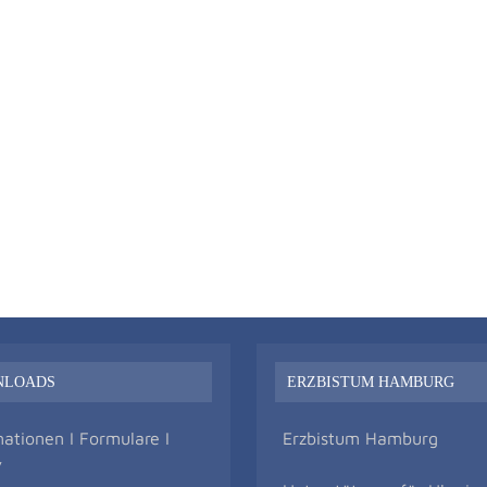
NLOADS
ERZBISTUM HAMBURG
mationen I Formulare I
Erzbistum Hamburg
v