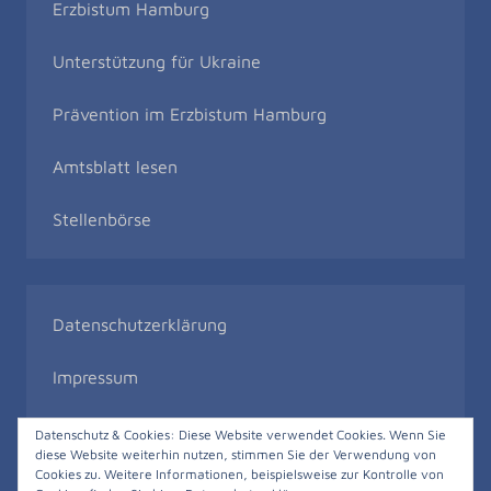
Erzbistum Hamburg
Unterstützung für Ukraine
Prävention im Erzbistum Hamburg
Amtsblatt lesen
Stellenbörse
Datenschutzerklärung
Impressum
Bildrechte
Datenschutz & Cookies: Diese Website verwendet Cookies. Wenn Sie
diese Website weiterhin nutzen, stimmen Sie der Verwendung von
Cookies zu. Weitere Informationen, beispielsweise zur Kontrolle von
Meldestelle gemäß Hinweisgeberschutzgesetz