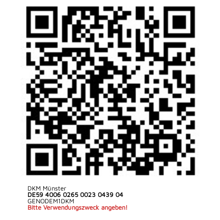
DKM Münster
DE59 4006 0265 0023 0439 04
GENODEM1DKM
Bitte Verwendungszweck angeben!