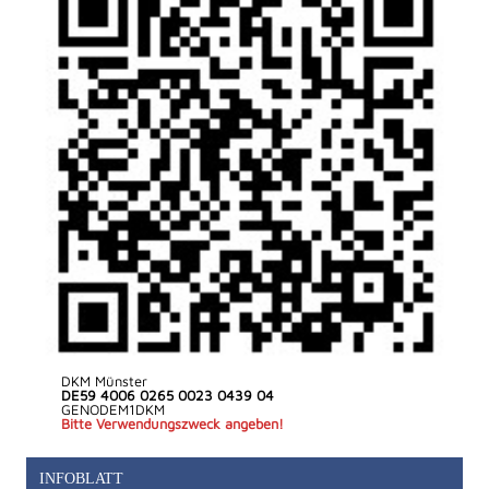
DKM Münster
DE59 4006 0265 0023 0439 04
GENODEM1DKM
Bitte Verwendungszweck angeben!
INFOBLATT