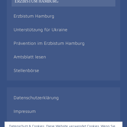
ERZBISTUM HAMBURG
Erzbistum Hamburg
Unterstützung für Ukraine
Prävention im Erzbistum Hamburg
Amtsblatt lesen
Stellenbörse
Datenschutzerklärung
Impressum
Bildrechte
Datenschutz & Cookies: Diese Website verwendet Cookies. Wenn Sie