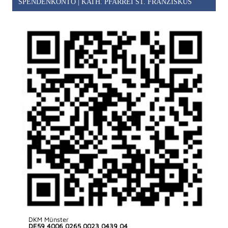
SPENDENKONTO | KATH. PFARREI ST. FRANZISKUS
DKM Münster
DE59 4006 0265 0023 0439 04