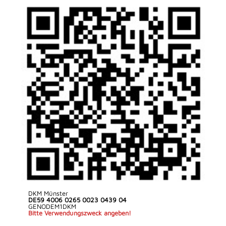
DKM Münster
DE59 4006 0265 0023 0439 04
GENODEM1DKM
Bitte Verwendungszweck angeben!