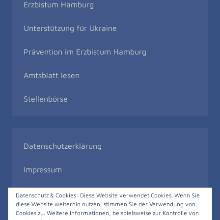
Erzbistum Hamburg
Unterstützung für Ukraine
Prävention im Erzbistum Hamburg
Amtsblatt lesen
Stellenbörse
Datenschutzerklärung
Impressum
Bildrechte
Datenschutz & Cookies: Diese Website verwendet Cookies. Wenn Sie
diese Website weiterhin nutzen, stimmen Sie der Verwendung von
Cookies zu. Weitere Informationen, beispielsweise zur Kontrolle von
Meldestelle gemäß Hinweisgeberschutzgesetz