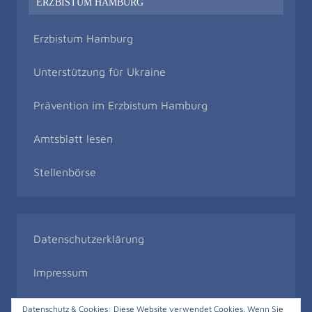
ERZBISTUM HAMBURG
Erzbistum Hamburg
Unterstützung für Ukraine
Prävention im Erzbistum Hamburg
Amtsblatt lesen
Stellenbörse
Datenschutzerklärung
Impressum
Bildrechte
Datenschutz & Cookies: Diese Website verwendet Cookies. Wenn Sie