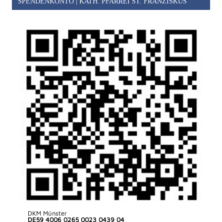
SPENDENKONTO | KATH. PFARREI ST. FRANZISKUS
DKM Münster
DE59 4006 0265 0023 0439 04