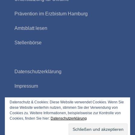
Prävention im Erzbistum Hamburg
Amtsblatt lesen
Stellenbörse
Datenschutzerklärung
Impressum
Bildrechte
Datenschutz & Cookies: Diese Website verwendet Cookies. Wenn Sie
diese Website weiterhin nutzen, stimmen Sie der Verwendung von
Cookies zu. Weitere Informationen, beispielsweise zur Kontrolle von
Meldestelle gemäß Hinweisgeberschutzgesetz
Cookies, finden Sie hier:
Datenschutzerklärung