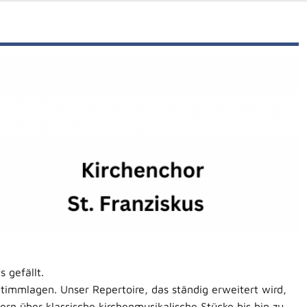
 gefällt.
Stimmlagen. Unser Repertoire, das ständig erweitert wird,
ern über klassische kirchenmusikalische Stücke bis hin zu