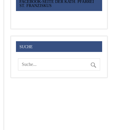
FACEBOOK-SEITE DER KATH. PFARREI
ST. FRANZISKUS
SUCHE