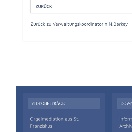
ZURÜCK
Zurück zu Verwaltungskoordinatorin N.Barkey
VIDEOBEITRÄGE
DOW
Orgelmediation aus St.
Infor
Franziskus
Archi