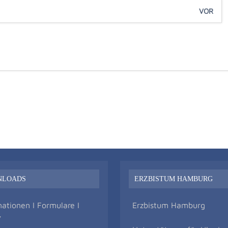
VOR
NLOADS
ERZBISTUM HAMBURG
mationen I Formulare I
Erzbistum Hamburg
v