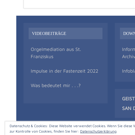
VIDEOBEITRÄGE
DOW
Orgelmediation aus St.
Infor
Franziskus
Archi
Impulse in der Fastenzeit 2022
Infobl
Was bedeutet mir . . .?
GEIS
SAN 
Datenschutz & Cookies: Diese Website verwendet Cookies. Wenn Sie diese 
zur Kontrolle von Cookies, finden Sie hier:
Datenschutzerklärung