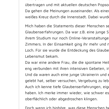
übertragen und mit aktuellen deutschen Popson
Da gehen die Meinungen auseinander. Als einen
weißes Kreuz durch die Innenstadt. Dabei wur
Mich haben die Statements dieser Menschen seh
Glaubenserfahrungen. Da war z.B. eine junge S
ihrem Studium nur noch Online-Veranstaltungen
Zimmers. In der Einsamkeit ging ihr mehr und me
Loch. Für sie wurde die Entdeckung des Glauben
Lebensmut bekam.
Da war eine andere Frau, die die spontane Heil
eng verbunden mit ihren intensiven Gebeten, in d
Und da waren auch eine junge Ukrainerin und e
gelebt hat, selber versuchen, Vergebung zu leb
Auch ich kenne tiefe Glaubenserfahrungen, eig
haben. Ich merke immer wieder, wie schwer es i
oberflächlich oder abgedroschen klingen.
Doch wenn ich hinhöre, was diese Menschen be