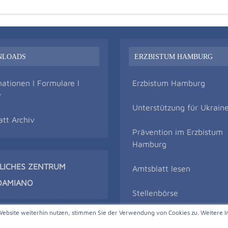
NLOADS
ERZBISTUM HAMBURG
mationen I Formulare I
Erzbistum Hamburg
v
Unterstützung für Ukrain
att Archiv
Prävention im Erzbistum
Hamburg
TLICHES ZENTRUM
Amtsblatt lesen
DAMIAN
O
Stellenbörse
Website weiterhin nutzen, stimmen Sie der Verwendung von Cookies zu. Weitere I