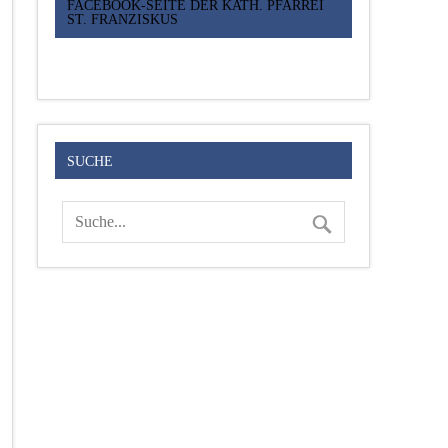
FACEBOOK-SEITE DER KATH. PFARREI
ST. FRANZISKUS
SUCHE